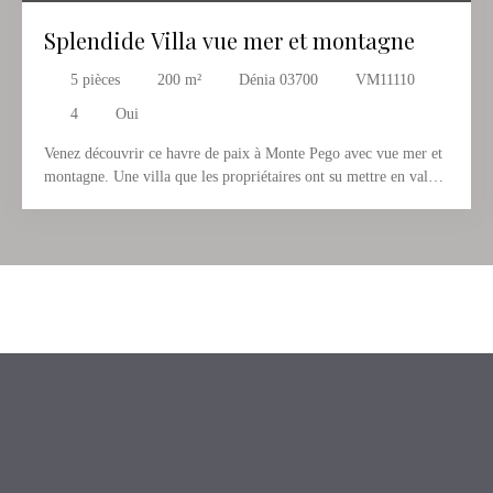
Splendide Villa vue mer et montagne
5
pièces
200
m²
Dénia 03700
VM11110
4
Oui
Venez découvrir ce havre de paix à Monte Pego avec vue mer et
montagne. Une villa que les propriétaires ont su mettre en valeur
par sa décoration et sa distribution qui est composée d'un double
et vaste séjour lumineux donnant sur une veranda où vous aurez
plaisir à prendre votre petit déjeuner en surplombant la piscine,
face à la mer et la nature ainsi que d'une grande cuisine, datant
d'à peine un an et demi, donnant sur le joli jardin. A ce même
niveau, nous trouvons 2 chambres, une salle de bain et des
toilettes de courtoisie. La piscine se situe au niveau
intermédiaire, entourée d'une belle terrasse attenante à un
appartement séparé d'invités qui comprend lui même un séjour
avec cuisine, une chambre double et une salle de bain. La
surprise est de découvrir un autre appartement séparé au niveau
inférieur avec séjour, chambre et salle de bain et des vues
époustouflantes sur la mer et la nature. Une très belle propriété