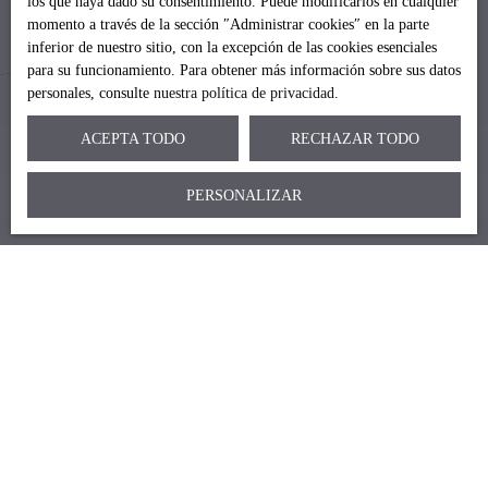
los que haya dado su consentimiento. Puede modificarlos en cualquier
momento a través de la sección ″Administrar cookies″ en la parte
inferior de nuestro sitio, con la excepción de las cookies esenciales
para su funcionamiento. Para obtener más información sobre sus datos
personales, consulte
nuestra política de privacidad
.
ACEPTA TODO
RECHAZAR TODO
Estoy buscando una propiedad
PERSONALIZAR
Venta apartamento
Venta casa Jávea (03730)
Venta casa Pedreguer (03750)
Venta terreno
Venta casa Dénia (03700)
Venta casa
Soy propietario