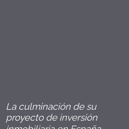
cuadrado: un acogedor recibidor, un salón-comedor luminoso
con cocina abierta, un lavadero independiente, dos dormitorios
dobles y un baño moderno.
El verdadero corazón de la casa está tras la puerta del salón: una
amplia terraza cubierta que ofrece sombra en verano y enmarca
el panorama de montaña durante todo el año. Aquí la vida se
traslada al exterior – para desayunar con la primera luz y para
cenar cuando la Segaria se tiñe de tonos cálidos.
Las zonas comunes
Extensas zonas de césped, vegetación mediterránea y una
generosa piscina comunitaria definen estos jardines cuidados. Se
dispone de varias plazas de aparcamiento comunitarias. Los
gastos anuales de comunidad ascienden a aproximadamente 1.
080 € – una cifra contenida para un conjunto de esta calidad.
Un hogar para quienes buscan tranquilidad y naturaleza sin
renunciar a las tiendas, los restaurantes y la animada vida del
pueblo de Beniarbeig.
La culminación de su
proyecto de inversión
.
inmobiliaria en España