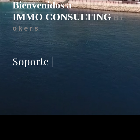
Bienvenidos a
IMMO CONSULTING
B r
o k e r s
Soporte para francó
|