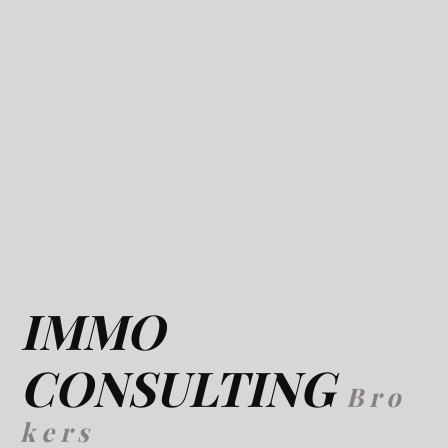
IMMO
CONSULTING
B r o
k e r s