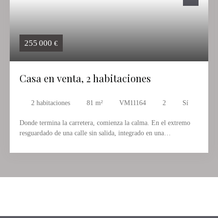
255 000
€
Casa en venta, 2 habitaciones
2
habitaciones
81
m²
VM11164
2
Sí
Donde termina la carretera, comienza la calma. En el extremo
resguardado de una calle sin salida, integrado en una
urbanización cuidadosamente conservada a los pies del
imponente macizo de la Segaria, este bungalow de esquina ocupa
uno de los emplazamientos más atractivos de la Marina Alta. El
conjunto tiene casi el carácter de un pequeño pueblo: caminos
sinuosos, amplias zonas verdes, vegetación mediterránea – y aun
así el centro urbano se alcanza cómodamente a pie.
Unos 81 m² construidos se despliegan en una sola planta, sin un
solo escalón, en una distribución que aprovecha cada metro