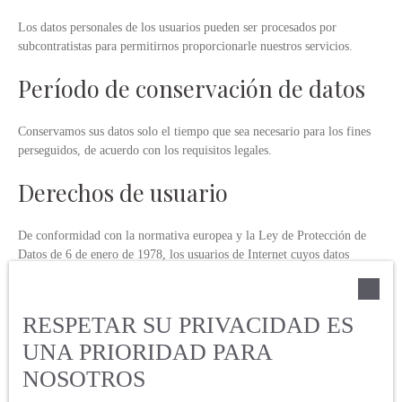
Los datos personales de los usuarios pueden ser procesados por
subcontratistas para permitirnos proporcionarle nuestros servicios.
Período de conservación de datos
Conservamos sus datos solo el tiempo que sea necesario para los fines
perseguidos, de acuerdo con los requisitos legales.
Derechos de usuario
De conformidad con la normativa europea y la Ley de Protección de
Datos de 6 de enero de 1978, los usuarios de Internet cuyos datos
personales sean tratados por la empresa Immo Consulting Brokers
tienen derecho a acceder a sus datos y el derecho a solicitar la
rectificación, actualización y supresión de sus datos personales en
RESPETAR SU PRIVACIDAD ES
UNA PRIORIDAD PARA
Si no desea ser objeto de prospección comercial por teléfono, puede
registrarse gratuitamente en la lista de oposición a la prospección
NOSOTROS
telefónica, prevista en el artículo L223-1 del Código de Consumo, en el