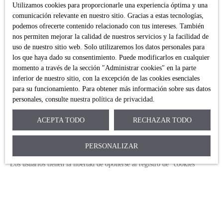
sitio web
www.bloctel.gouv.fr
o por correo dirigido a Société
Utilizamos cookies para proporcionarle una experiencia óptima y una
Worldline, Service Bloctel, CS 61311, 41013 BLOIS CEDEX.
comunicación relevante en nuestro sitio. Gracias a estas tecnologías,
podemos ofrecerte contenido relacionado con tus intereses. También
Immo Consulting Brokers
nos permiten mejorar la calidad de nuestros servicios y la facilidad de
contact@immo-consulting-brokers.com
uso de nuestro sitio web. Solo utilizaremos los datos personales para
+34 658 19 24 30
los que haya dado su consentimiento. Puede modificarlos en cualquier
momento a través de la sección ″Administrar cookies″ en la parte
Cookies
inferior de nuestro sitio, con la excepción de las cookies esenciales
para su funcionamiento. Para obtener más información sobre sus datos
personales, consulte
nuestra política de privacidad
.
Al visitar el sitio, la información sobre su dispositivo puede guardarse
en archivos de texto llamados "Cookies" y colocarse en su navegador.
ACEPTA TODO
RECHAZAR TODO
Al identificar su terminal sirven principalmente, para optimizar su uso
del sitio ofreciéndole contenido personalizado. Tienen un período de
validez fijo.
PERSONALIZAR
Los usuarios tienen la libertad de oponerse al registro de "cookies"
utilizando las características correspondientes de su navegador. Sin
embargo, este enfoque puede alterar o hacer imposible el acceso a
ciertos servicios del sitio.
Cookies necesarias para el correcto funcionamiento del sitio - Permitir