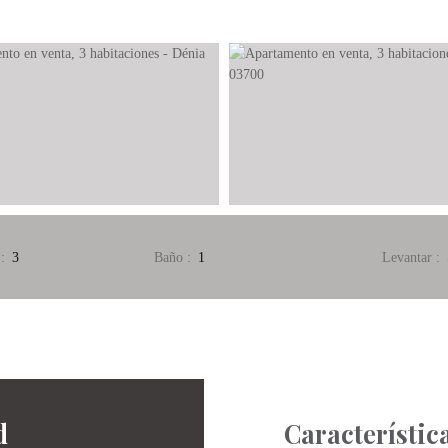
:
3
Baño
:
1
Levantar
:
d
Característic