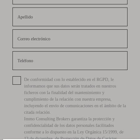
Apellido
Correo electrónico
Teléfono
De conformidad con lo establecido en el RGPD, le
informamos que sus datos serán tratados en nuestros
ficheros con la finalidad del mantenimiento y
cumplimiento de la relación con nuestra empresa,
incluyendo el envío de comunicaciones en el ámbito de la
citada relación.
Immo Consulting Brokers garantiza la protección y
confidencialidad de los datos personales facilitados
conforme a lo dispuesto en la Ley Orgánica 15/1999, de
13 de diciembre, de Protección de Datos de Carácter