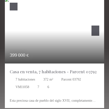
399 000
€
Casa en venta, 7 habitaciones - Parcent 03792
7
habitaciones
372
m²
Parcent 03792
VM11058
7
6
Esta preciosa casa de pueblo del siglo XVII, completamente
restaurada, se encuentra en el cotizado municipio de Parcent y