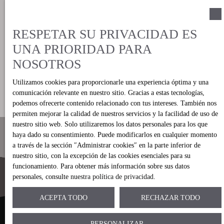
Personal.
De conformidad con el RGPD, podrá ejercitar sus
derechos ARCO ante Immo Consulting Brokers, cuya
RESPETAR SU PRIVACIDAD ES
dirección es C/Marques de Campo, 37, Denia 03700.
UNA PRIORIDAD PARA
Observe nuestra
política de privacidad
.
NOSOTROS
Utilizamos cookies para proporcionarle una experiencia óptima y una
Enviar
comunicación relevante en nuestro sitio. Gracias a estas tecnologías,
podemos ofrecerte contenido relacionado con tus intereses. También nos
permiten mejorar la calidad de nuestros servicios y la facilidad de uso de
nuestro sitio web. Solo utilizaremos los datos personales para los que
haya dado su consentimiento. Puede modificarlos en cualquier momento
a través de la sección ″Administrar cookies″ en la parte inferior de
nuestro sitio, con la excepción de las cookies esenciales para su
funcionamiento. Para obtener más información sobre sus datos
personales, consulte
nuestra política de privacidad
.
ACEPTA TODO
RECHAZAR TODO
PERSONALIZAR