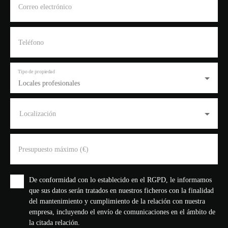
Correo electrónico
Teléfono
Tipo de propiedad
Locales profesionales
Localización
Presupuesto máximo (€)
De conformidad con lo establecido en el RGPD, le informamos
que sus datos serán tratados en nuestros ficheros con la finalidad
del mantenimiento y cumplimiento de la relación con nuestra
empresa, incluyendo el envío de comunicaciones en el ámbito de
la citada relación.