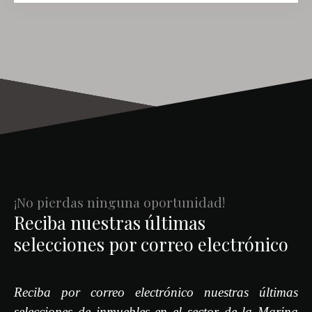
de 126m2 totalmente diáfanos que usted podrá adecuarlos a su
estilo y necesidad y que ya cuenta con 2 baños. Espacio, estilo,
renombre y ubicación... es lo que le ofrecemos, no deje de
visitarlo, el éxito de su negocio está garantizado.
¡No pierdas ninguna oportunidad!
Reciba nuestras últimas
selecciones por correo electrónico
Reciba por correo electrónico nuestras últimas
selecciones de inmuebles en el sector de la Marina