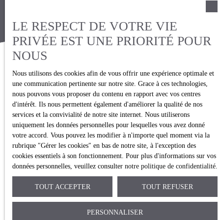
LE RESPECT DE VOTRE VIE
PRIVÉE EST UNE PRIORITÉ POUR
NOUS
Nous utilisons des cookies afin de vous offrir une expérience optimale et
une communication pertinente sur notre site. Grace à ces technologies,
VOUS SOUHAITEZ
nous pouvons vous proposer du contenu en rapport avec vos centres
vendre votre bien ?
d'intérêt. Ils nous permettent également d'améliorer la qualité de nos
services et la convivialité de notre site internet. Nous utiliserons
uniquement les données personnelles pour lesquelles vous avez donné
Soucieuse d'être proche de ses clients, notre structure a
votre accord. Vous pouvez les modifier à n'importe quel moment via la
conservé son caractère humain et sa dimension
rubrique ″Gérer les cookies″ en bas de notre site, à l'exception des
cookies essentiels à son fonctionnement. Pour plus d'informations sur vos
familiale au fil de sa croissance. Et ce, tout en gardant
données personnelles, veuillez consulter
notre politique de confidentialité
.
ses valeurs fondamentales, qui reposent
sur la
confiance
et la
transparence.
Immo Consulting
TOUT ACCEPTER
TOUT REFUSER
Brokers
c'est l'alliance d'une agence familiale
traditionnelle proposant les meilleures innovations et
PERSONNALISER