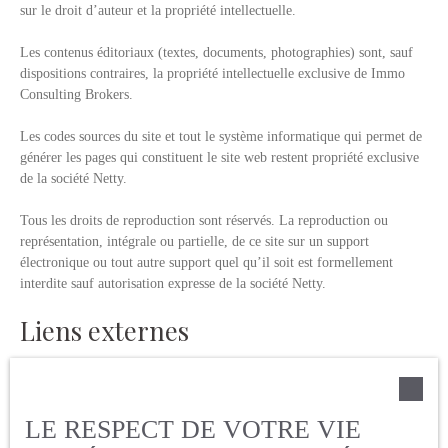
sur le droit d’auteur et la propriété intellectuelle.
Les contenus éditoriaux (textes, documents, photographies) sont, sauf
dispositions contraires, la propriété intellectuelle exclusive de Immo
Consulting Brokers.
Les codes sources du site et tout le système informatique qui permet de
générer les pages qui constituent le site web restent propriété exclusive
de la société Netty.
Tous les droits de reproduction sont réservés. La reproduction ou
représentation, intégrale ou partielle, de ce site sur un support
électronique ou tout autre support quel qu’il soit est formellement
interdite sauf autorisation expresse de la société Netty.
Liens externes
Le site peut contenir des liens hypertextes externes, pointant vers
d’autres sites internet indépendants. Ces liens ne constituent, en aucun
cas, une approbation ou un partenariat entre Immo Consulting Brokers
LE RESPECT DE VOTRE VIE
et les sociétés éditrices des sites externes. Dès lors, l’éditeur du présent