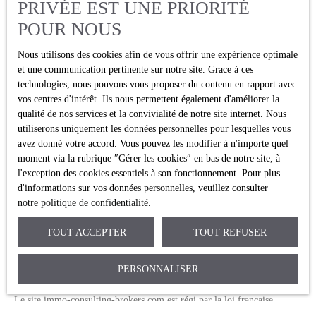
PRIVÉE EST UNE PRIORITÉ
site ne saurait être tenu responsable de leurs contenus, leurs produits,
leurs publicités ou tous éléments ou services présentés. En outre,
POUR NOUS
l’éditeur du présent site ne garantit pas la qualité permanente et
continue du contenu de ces sites.
Nous utilisons des cookies afin de vous offrir une expérience optimale
et une communication pertinente sur notre site. Grace à ces
Force majeure
technologies, nous pouvons vous proposer du contenu en rapport avec
vos centres d'intérêt. Ils nous permettent également d'améliorer la
qualité de nos services et la convivialité de notre site internet. Nous
La responsabilité de l’éditeur du site ne pourra être engagée en cas de
utiliserons uniquement les données personnelles pour lesquelles vous
force majeure ou de faits indépendants de sa volonté.
avez donné votre accord. Vous pouvez les modifier à n'importe quel
moment via la rubrique ″Gérer les cookies″ en bas de notre site, à
Modifications des mentions légales
l'exception des cookies essentiels à son fonctionnement. Pour plus
d'informations sur vos données personnelles, veuillez consulter
L’éditeur se réserve le droit de modifier, librement et à tout moment,
notre politique de confidentialité
.
les mentions légales du site. L’utilisation du site constitue l’acceptation
des mentions légales en vigueur.
TOUT ACCEPTER
TOUT REFUSER
Loi applicable
PERSONNALISER
Le site immo-consulting-brokers.com est régi par la loi française.