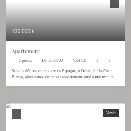
une très bonne exposition au soleil toute l'année. Le parking
permet l'accès à 3 voitures.
120 000
€
Apartement
2
pièces
Denia 03700
VA4758
1
1
Si vous désirez venir vivre en Espagne, à Denia, sur la Costa
Blanca, alors venez visiter cet appartement situé à une minute de
la plage et très proche du centre de Dénia. Idéal pour vivre toute
l’année ou comme investissement garanti pour locations
touristiques. Il est situé au troisième étage avec ascenseur dans
une urbanisation très calme qui dispose d’une piscine, places de
parking a l’intérieur. N’hésitez pas a nous contacter pour le
Vendu
visiter.