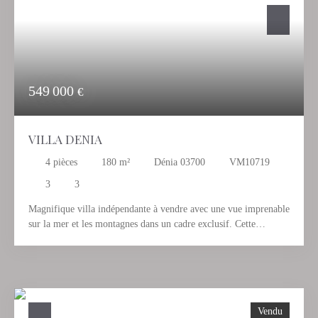
549 000
€
VILLA DENIA
4
pièces
180
m²
Dénia 03700
VM10719
3
3
Magnifique villa indépendante à vendre avec une vue imprenable
sur la mer et les montagnes dans un cadre exclusif. Cette
propriété dispose d'un appartement d'invité indépendant, le tout
sur un seul niveau de 180m2 construit, jardin de style
méditerranéen facile d'entretien et une grande piscine privée
couverte électrique. 2 chambres doubles, dressing, 3 salles de
bains, cuisine équipée, salon avec cheminée, chauffage au sol,
Vendu
garage souterrain, grand sous-sol, climatisation, double vitrage,