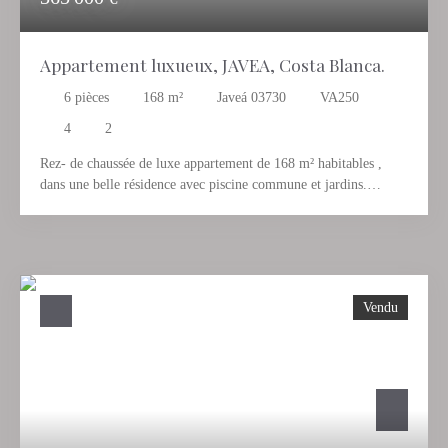
Appartement luxueux, JAVEA, Costa Blanca.
6
pièces
168
m²
Javeá 03730
VA250
4
2
Rez- de chaussée de luxe appartement de 168 m² habitables ,
dans une belle résidence avec piscine commune et jardins.
L'appartement se trouve au sud / est , jouissant de belles vues sur
la mer et comprend 4 chambres ( deux d'entre elles ont été
rejoints pour faire une chambre de maître très spacieuse , mais
elle pourrait facilement revenir à deux chambres ), 2 salles de
bains ( une en-suite ) , grand salon et salle à manger avec
Vendu
cheminée , spacieuse cuisine entièrement équipée avec buanderie
indépendante et ample terrasse couverte avec petit jardin privé et
un accès direct à la piscine communale . Split climatisation (
chaude et froide ) , sols en marbre , fenêtres en aluminium
double vitrage ( inclinable et ouvert) et un garage privé pour 2
voitures . Emplacement privilégié , à seulement 50 mètres à la
distance de la mer et de la marche de la plage et toutes les