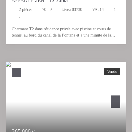
2
pièces
70
m²
Jávea 03730
VA214
1
1
Charmant T2 dans résidence privée avec piscine et cours de
tennis, au bord du canal de la Fontana et à une minute de la
plage de l'Arenal et de tous les commerces et restaurants.
Appartement avec séjour comprenant une cheminée et donnant
sur un balcon vue piscine, une cuisine totalement équipée et une
chambre double avec salle de bain. Très bon investissement
locatif - A voir absolument -
Vendu
365 000
€