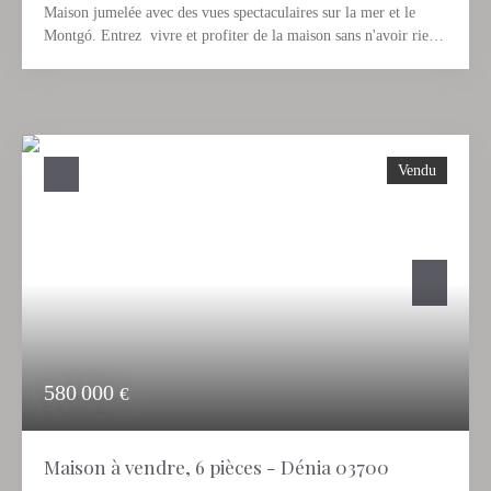
Maison jumelée avec des vues spectaculaires sur la mer et le
Montgó. Entrez vivre et profiter de la maison sans n'avoir rien a
faire. Remplissez simplement les placards du spectaculaire
dressing et profitez de ce bien. Il a une piscine communautaire à
deux pas de la maison, une grande terrasse où vous pouvez faire
votre piscine privée si vous le souhaitez. Terrasse couverte,
séjour spacieux, chambre double en suite avec vue sur mer, salle
Vendu
de bain moderne avec douche italienne, parking privé idéal pour
décharger vos courses, beaucoup d'atouts qui vous faciliteront la
vie, Chauffage central, climatisation etc etc... réservez votre
visite.
580 000
€
Maison à vendre, 6 pièces - Dénia 03700