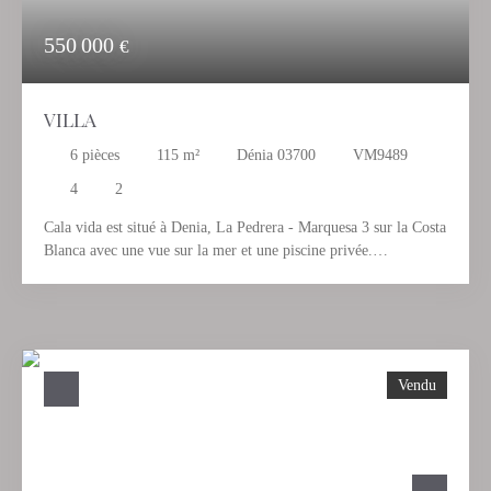
550 000
€
VILLA
6
pièces
115
m²
Dénia 03700
VM9489
4
2
Cala vida est situé à Denia, La Pedrera - Marquesa 3 sur la Costa
Blanca avec une vue sur la mer et une piscine privée.
Magnifiquement décorée dans le style d'Ibiza et nichée sur le
Montgo, la maison se compose d'une cuisine bien équipée avec 4
chambres, 2 salles de bains et elle peut accueillir jusqu'à 8
personnes - La maison a une licence touristique La maison a été
entièrement rénovée en 2020 - elle dispose d'un nouveau
Vendu
chauffage au sol et d'une nouvelle climatisation. L'espace
extérieur de cette propriété est vraiment spécial, la maison
dispose d'une piscine privée, de terrasses (ouvertes et couvertes),
d'une vue mer et montagne, d'une douche extérieure et d'un
jardin équipé. Le terrain est sur un terrain plat de 800 m2 avec