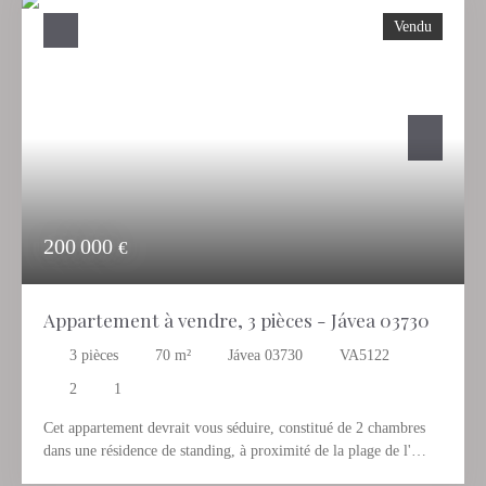
couple ou comme investissement car il est à deux pas de Denia.
Vendu
N'hésitez pas à nous contacter pour le visiter.
200 000
€
Appartement à vendre, 3 pièces - Jávea 03730
3
pièces
70
m²
Jávea 03730
VA5122
2
1
Cet appartement devrait vous séduire, constitué de 2 chambres
dans une résidence de standing, à proximité de la plage de l'
Arenal à Javea sur la Costa Blanca. Si vous recherchez un