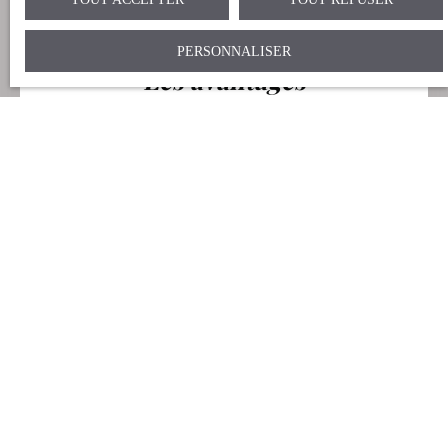
PERSONNALISER
Les avantages
Notre prestation de courtage (brokers) permet à
nos clients d’éviter la prospection des différentes
agences locales ainsi que la barrière de la
langue, tout en ayant l’avantage de n’avoir
qu’un seul interlocuteur, et cela jusqu’au terme
de votre achat et quels que soient les différents
intervenants dans le processus d’achat (Notaire,
agences partenaires, architecte, Mairie,
concessionnaires locaux, banques, vendeurs,
etc…etc…).