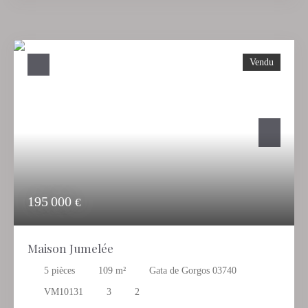
investissement locatif ou si vous désirez un appartement pour
vos vacances, alors ce dernier situé dans le quartier Montañar-El
Arenal peut vous intéresser. Contactez-nous pour programmer
une visite !
Vendu
195 000
€
Maison Jumelée
5
pièces
109
m²
Gata de Gorgos 03740
VM10131
3
2