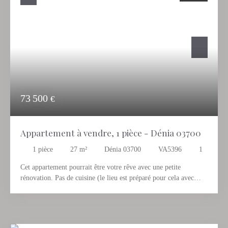
volets électriques et vendu meublé, prêt à emménager ! A
seulement 3km de la plage et 1,5km du centre de Denia, ne
manquez pas l'opportunité de vivre dans ce paradis.
73 500
€
Appartement à vendre, 1 pièce - Dénia 03700
1
pièce
27
m²
Dénia 03700
VA5396
1
Cet appartement pourrait être votre rêve avec une petite
rénovation. Pas de cuisine (le lieu est préparé pour cela avec
arrivée d'eau, évacuation etc) Piscine commune, grande terrasse
de 11,5 m2 avec vue panoramique sur la ville de Denia. Galerie
intérieure en bois de 7. 40m2 avec fenêtre PVC. possibilité
d'aménager une cuisine avec un petit budget. Idéal pour un