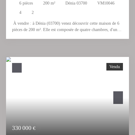
6
pièces
200
m²
Dénia 03700
VM10046
4
2
À vendre : à Dénia (03700) venez découvrir cette maison de 6
pièces de 200 m². Elle est composée de quatre chambres, d'une
cuisine aménagée et de deux salles de bains. Un chauffage
fonctionnant au fuel est installé dans la maison. Le terrain de la
propriété est de 1 330 m². L'intérieur va demander à être rénové.
Cette maison de 6 pièces est proposée à l'achat pour 580 000
€ Découvrez toutes les originalités de cette maison en vente en
Vendu
prenant rendez-vous avec notre équipe.
330 000
€