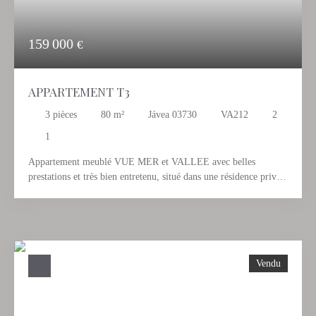
commodités .
159 000
€
APPARTEMENT T3
3
pièces
80
m²
Jávea 03730
VA212
2
1
Appartement meublé VUE MER et VALLEE avec belles
prestations et très bien entretenu, situé dans une résidence privée
avec piscine, ascenseur et à une minute à pied de la plage del
Arenal. Ce bien est composé d'un vaste séjour lumineux équipé
d'une cheminée et donnant sur un balcon couvert, une cuisine
totalement équipée et indépendante avec petite véranda - deux
chambres avec salle de bain - Climatisation - Garage et parking.
Vendu
Idéal pour y passer ses vacances, y vivre ou encore avoir un
excellent rapport locatif vu sa situation.