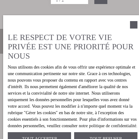
1 / 2
deux autres chambres ont également des armoires encastrées. À
l'exception des salles de bains, l'appartement est complètement
extérieur, avec une orientation sud-est. La maison est équipée de
la climatisation centralisée chaude et froide et est vendue avec un
garage et un débarras situé au sous-sol. L'appartement est au
deuxième étage de l'immeuble, avec un ascenseur.
LE RESPECT DE VOTRE VIE
PRIVÉE EST UNE PRIORITÉ POUR
NOUS
Vous n'avez pas trouvé le bien
Nous utilisons des cookies afin de vous offrir une expérience optimale et
une communication pertinente sur notre site. Grace à ces technologies,
immobilier correspondant à vos attentes
nous pouvons vous proposer du contenu en rapport avec vos centres
?
d'intérêt. Ils nous permettent également d'améliorer la qualité de nos
services et la convivialité de notre site internet. Nous utiliserons
Confiez-nous un mandat
uniquement les données personnelles pour lesquelles vous avez donné
votre accord. Vous pouvez les modifier à n'importe quel moment via la
de recherche exclusif
|
rubrique ″Gérer les cookies″ en bas de notre site, à l'exception des
cookies essentiels à son fonctionnement. Pour plus d'informations sur vos
données personnelles, veuillez consulter
notre politique de confidentialité
.
TOUT ACCEPTER
TOUT REFUSER