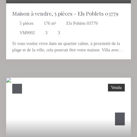
Maison à vendre, 5 pièces - Els Poblets 03779
5
pièces
176
m²
Els Poblets 03779
VM9992
3
3
Si vous voulez vivre dans un quartier calme, à proximité de la
plage et de la ville, cela pourrait être votre maison. Villa avec
beaucoup d'intimité, piscine privée, cuisine d'été. Appartement
indépendant. Idéal pour vivre toute l'année ou comme
investissement
Vendu