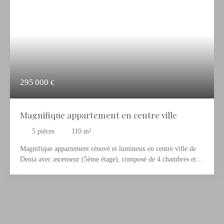
295 000
€
Magnifique appartement en centre ville
5
pièces
110
m²
Magnifique appartement rénové et lumineux en centre ville de
Denia avec ascenseur (5ème étage), composé de 4 chambres et 2
salles de bain. La cuisine contemporaine est grande, toute
équipée et aménagée avec une grande buanderie fermée. L'entrée
indépendante permet d'accéder au vaste séjour très agréable ainsi
qu'à la cuisine indépendante, aux 4 chambres, et aux 2 salles de
bain. Une pépite en plein coeur de Denia et à 10 minutes à pied
de la plage et du port. A visiter absolument !