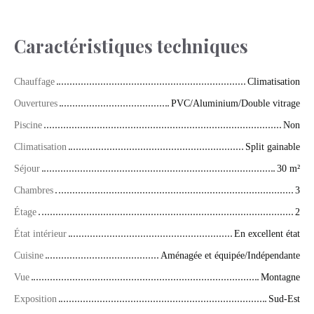
Caractéristiques techniques
Chauffage
Climatisation
Ouvertures
PVC/Aluminium/Double vitrage
Piscine
Non
Climatisation
Split gainable
Séjour
30
m²
Chambres
3
Étage
2
État intérieur
En excellent état
Cuisine
Aménagée et équipée/Indépendante
Vue
Montagne
Exposition
Sud-Est