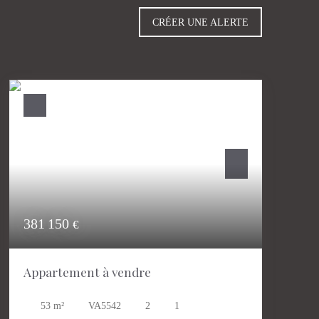
CRÉER UNE ALERTE
381 150
€
Appartement à vendre
53
m²
VA5542
2
1