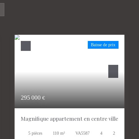
Baisse de prix
295 000
€
Magnifique appartement en centre ville
5
pièces
110
m²
VA5587
4
2