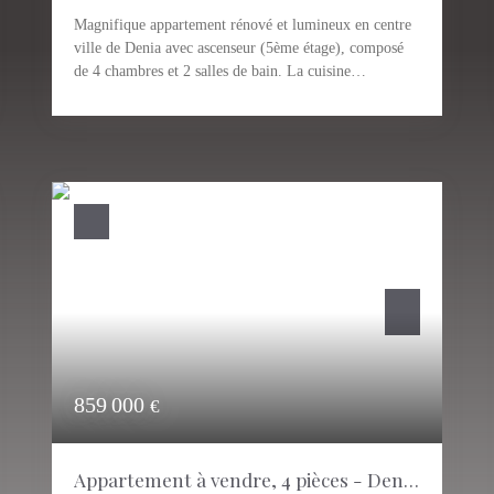
Magnifique appartement rénové et lumineux en centre
ville de Denia avec ascenseur (5ème étage), composé
de 4 chambres et 2 salles de bain. La cuisine
contemporaine est grande, toute équipée et aménagée
avec une grande buanderie fermée. L'entrée
indépendante permet d'accéder au vaste séjour très
agréable ainsi qu'à la cuisine indépendante, aux 4
chambres, et aux 2 salles de bain. Une pépite en plein
coeur de Denia et à 10 minutes à pied de la plage et du
port. A visiter absolument !
859 000
€
Appartement à vendre, 4 pièces - Denia