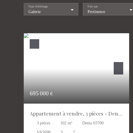
Type d'affichage
Trier par
Galerie
Pertinence
695 000
€
Appartement à vendre, 3 pièces - Denia
03700
3
pièces
102
m²
Denia 03700
VA5698
3
2