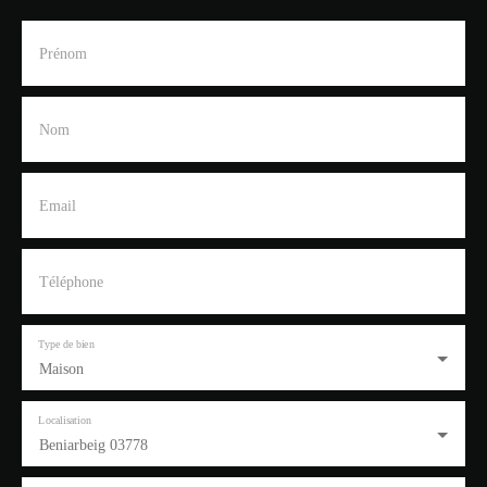
Prénom
Nom
Email
Téléphone
Type de bien
Maison
Localisation
Beniarbeig 03778