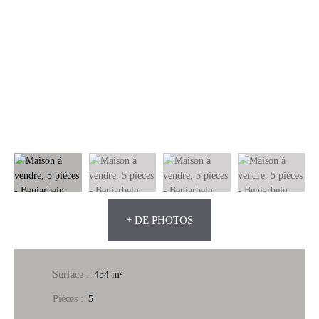
+ DE PHOTOS
Surface
:
454
m²
Pièces
:
5