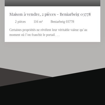
Maison à vendre, 2 pièces - Beniarbeig 03778
2
pièces
116
m²
Beniarbeig 03778
Certaines propriétés ne révèlent leur véritable valeur qu’au
moment où l’on franchit le portail.
Cette villa est située au bout d’une impasse paisible – à l’abri des
regards, entourée de verdure, avec une vue sur les montagnes qui
se dessinent entre les cimes des arbres. 852 m² d’un univers à
soi. Une oasis de verdure où l’on arrive… et où l’on a
immédiatement envie de rester.
Depuis l’entrée, vous accédez à un espace de vie ouvert
comprenant salon et salle à manger, où une cheminée crée une
atmosphère chaleureuse, tandis que la cuisine s’intègre
harmonieusement à l’ensemble – lumineux, accueillant et
convivial. Deux chambres, dont une avec salle de bain privative
en suite, ainsi qu’une salle de bain indépendante. Sur environ
116 m², tout est pensé exactement comme il faut.
Le véritable cœur de cette propriété se trouve cependant à
l’extérieur : une vaste terrasse couverte qui procure une ombre