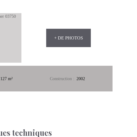
+ DE PHOTOS
 127
m²
Construction
:
2002
ues techniques