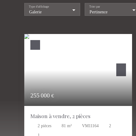
Type d'affichage
Trier par
Galerie
Pertinence
255 000
€
Maison à vendre, 2 pièces
2
pièces
81
m²
VM11164
2
1