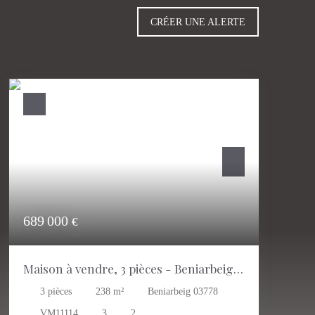
CRÉER UNE ALERTE
689 000
€
Maison à vendre, 3 pièces - Beniarbeig
03778
3
pièces
238
m²
Beniarbeig 03778
VM11114
3
2