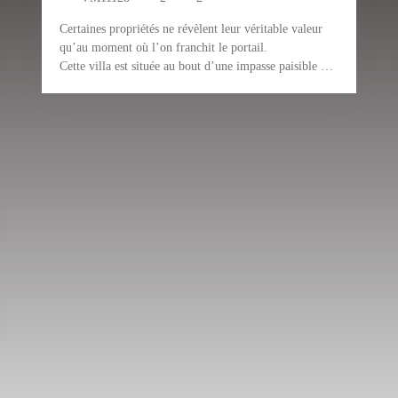
Certaines propriétés ne révèlent leur véritable valeur
qu’au moment où l’on franchit le portail.
Cette villa est située au bout d’une impasse paisible – à
l’abri des regards, entourée de verdure, avec une vue
sur les montagnes qui se dessinent entre les cimes des
arbres. 852 m² d’un univers à soi. Une oasis de verdure
où l’on arrive… et où l’on a immédiatement envie de
rester.
Depuis l’entrée, vous accédez à un espace de vie ouvert
comprenant salon et salle à manger, où une cheminée
crée une atmosphère chaleureuse, tandis que la cuisine
s’intègre harmonieusement à l’ensemble – lumineux,
accueillant et convivial. Deux chambres, dont une avec
salle de bain privative en suite, ainsi qu’une salle de
bain indépendante. Sur environ 116 m², tout est pensé
exactement comme il faut.
Le véritable cœur de cette propriété se trouve
cependant à l’extérieur : une vaste terrasse couverte qui
procure une ombre agréable même sous le soleil de
midi – l’art de vivre en plein air. Devant celle-ci, une