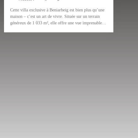
Cette villa exclusive à Beniarbeig est bien plus qu’une
maison – c’est un art de vivre. Située sur un terrain
généreux de 1 033 m², elle offre une vue imprenable
sur la verdure luxuriante du Montgó et de La Sella,
agrémentée d’une légère touche de vue sur la mer. Un
lieu où la tranquillité, la nature et le confort
s’harmonisent parfaitement.
La villa, d’une surface habitable de 238,88 m², se
distingue par des pièces lumineuses et une conception
réfléchie. Au rez-de-chaussée, un hall d’entrée
accueillant mène à un spacieux salon-salle à manger
avec cuisine ouverte. La véranda attenante, avec un
accès direct au jardin, apporte lumière et nature au
cœur de la maison. Deux élégantes chambres doubles et
une salle de douche raffinée assurent le confort à ce
niveau.
Un escalier intérieur mène à l’étage supérieur, où un
second salon avec cuisine ouverte et un cellier pratique
vous attend. La chambre principale, dotée d’un
dressing et d’une salle de bains luxueuse avec douche