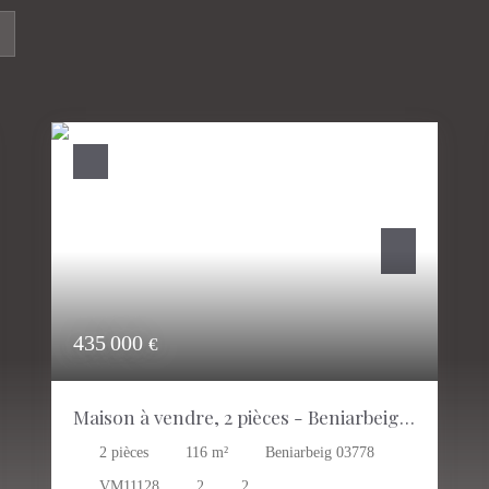
435 000
€
Maison à vendre, 2 pièces - Beniarbeig
03778
2
pièces
116
m²
Beniarbeig 03778
VM11128
2
2