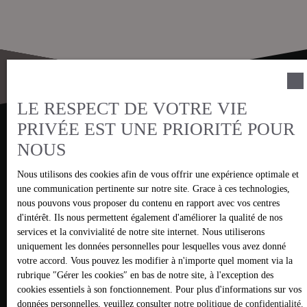
LE RESPECT DE VOTRE VIE
PRIVÉE EST UNE PRIORITÉ POUR
Laissez-nous vos coordonnées pour
NOUS
des sélections à la carte.
Nous utilisons des cookies afin de vous offrir une expérience optimale et
une communication pertinente sur notre site. Grace à ces technologies,
nous pouvons vous proposer du contenu en rapport avec vos centres
Nous prendrons contact avec vous rapidement afin
d'intérêt. Ils nous permettent également d'améliorer la qualité de nos
de faire un point précis sur vos critères de recherches.
services et la convivialité de notre site internet. Nous utiliserons
uniquement les données personnelles pour lesquelles vous avez donné
A la suite de notre entretien téléphonique ou
votre accord. Vous pouvez les modifier à n'importe quel moment via la
visioconférence nous vous enverrons les sélections
rubrique ″Gérer les cookies″ en bas de notre site, à l'exception des
appropriées à vos critères.
cookies essentiels à son fonctionnement. Pour plus d'informations sur vos
données personnelles, veuillez consulter
notre politique de confidentialité
.