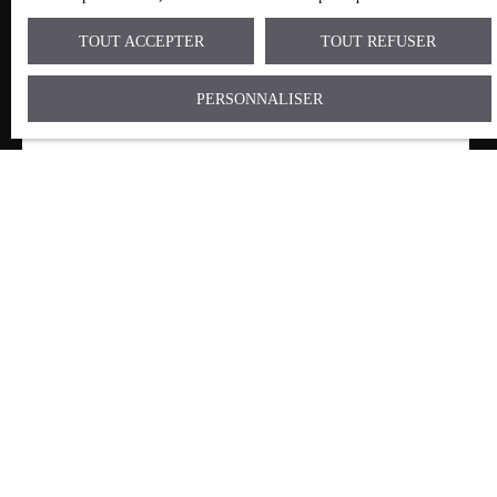
TOUT ACCEPTER
TOUT REFUSER
PERSONNALISER
Prénom
Nom
Email
Téléphone
Type de bien
Maison
Localisation