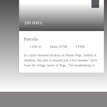
180 000
€
Parcela
1 056
m²
Dénia 03700
VT860
In a quiet elevated location on Monte Pego, bathed in
sunshine, this plot is situated just a few minutes’ drive
from the village center of Pego. The breathtaking view
extends over the surrounding landscape, the mountains,
and all the way to the coast and the sea. An ideal plot,
just waiting for you to make your dream home a
reality. Private location close to the village of Pego,
which offers its own infrastructure with everything you
need for everyday life. The distance to the sea is about
12 km. Valencia and Alicante can be easily reached in
about an hour via the highway. Please contact us for