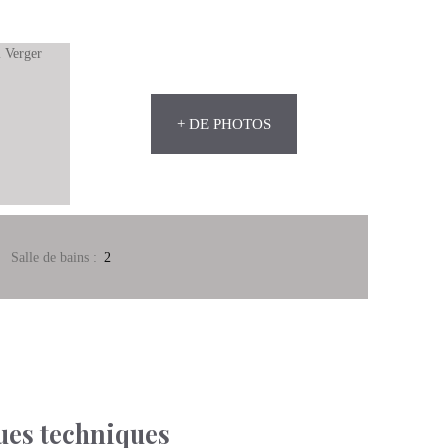
+ DE PHOTOS
Salle de bains
:
2
ues techniques